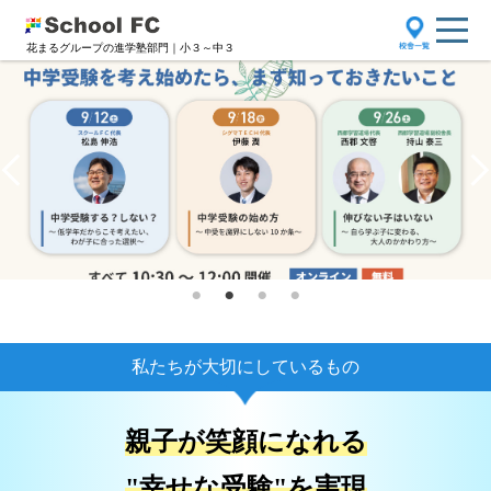
花まるグループの進学塾部門｜小３～中３
私たちが大切にしているもの
親子が笑顔になれる
"幸せな受験"を実現