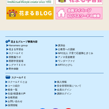
花まるグループ事業内容
Hanamaru group
講演会
花まる学習会
公教育への貢献
スクールＦＣ
NPO法人 子育て応援隊むぎぐみ
算数脳ラボ
アノネ音楽教室
西郡学習道場
ワンダーファイ
シグマＴＥＣＨ
ARTのとびら
野外体験
スクールＦＣ
スクールＦＣとは
個人情報
コース紹介
安全管理対策について
校舎一覧
会員ログイン
生徒/保護者の声
講師ログイン
合格実績
お問い合わせ
採用情報