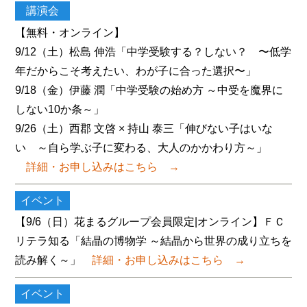
講演会
【無料・オンライン】
9/12（土）松島 伸浩「中学受験する？しない？ 〜低学
年だからこそ考えたい、わが子に合った選択〜」
9/18（金）伊藤 潤「中学受験の始め方 ～中受を魔界に
しない10か条～」
9/26（土）西郡 文啓 × 持山 泰三「伸びない子はいな
い ～自ら学ぶ子に変わる、大人のかかわり方～」
詳細・お申し込みはこちら
→
イベント
【9/6（日）花まるグループ会員限定|オンライン】ＦＣ
リテラ知る「結晶の博物学 ～結晶から世界の成り立ちを
読み解く～」
詳細・お申し込みはこちら
→
イベント