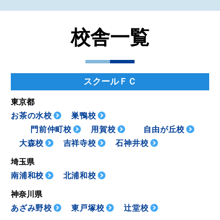
校舎一覧
スクールＦＣ
東京都
お茶の水校
巣鴨校
門前仲町校
用賀校
自由が丘校
大森校
吉祥寺校
石神井校
埼玉県
南浦和校
北浦和校
神奈川県
あざみ野校
東戸塚校
辻堂校