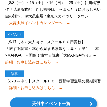
【8/8（土）・15（土）・16（日）・29（土）】川幡智
佳「花まる式むしむし探検隊 〜ほんとうにおもしろい
虫の話〜」＠大昆虫展in東京スカイツリータウン
大昆虫展イベントカレンダーへ
→
イベント
【9/17（木）大人向け｜スクールＦＣ用賀校】
「旅する読書～本から始まる素敵な世界～」第4回「本
×MANGA ～開催！旅する読書『大MANGA祭り』～」
詳細・お申し込みはこちら
→
講習
【小３～中３】スクールＦＣ・西郡学習道場の夏期講習
詳細・お申し込みはこちら
→
受付中イベント一覧