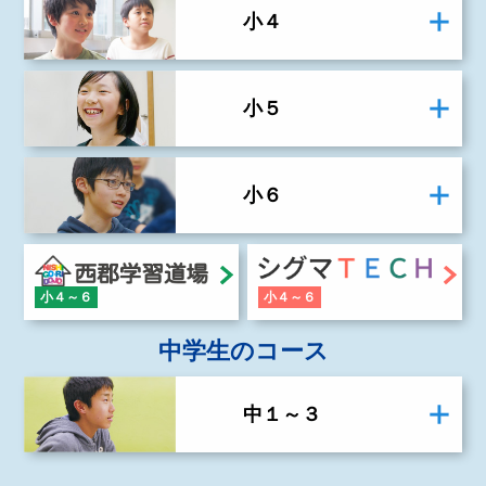
小４
小５
小６
小４～６
小４～６
中学生のコース
中１～３